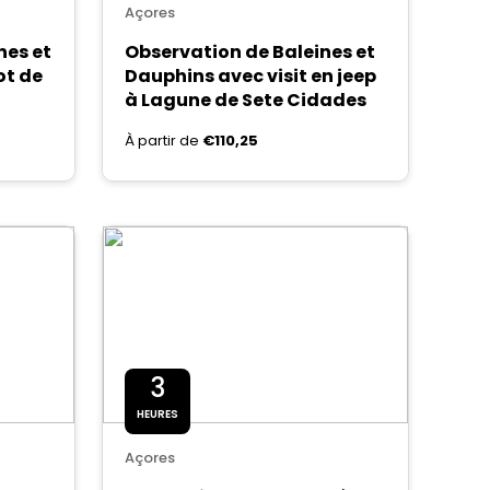
Açores
nes et
Observation de Baleines et
ot de
Dauphins avec visit en jeep
à Lagune de Sete Cidades
À partir de
€110,25
3
HEURES
Açores