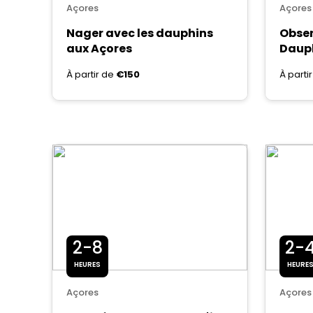
Açores
Açores
Nager avec les dauphins
Obser
aux Açores
Daup
À partir de
€150
À parti
2-8
2-
HEURES
HEURE
Açores
Açores