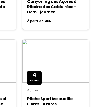
res
Canyoning des Açores à
 do
Ribeira dos Caldeirões -
Demi-journée
À partir de
€65
4
HEURES
Açores
s et
Pêche Sportive aux Ille
ée
Flores –Azores