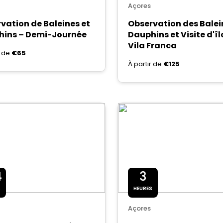
Açores
vation de Baleines et
Observation des Balei
hins – Demi-Journée
Dauphins et Visite d'îl
Vila Franca
r de
€65
À partir de
€125
4
3
S
HEURES
Açores