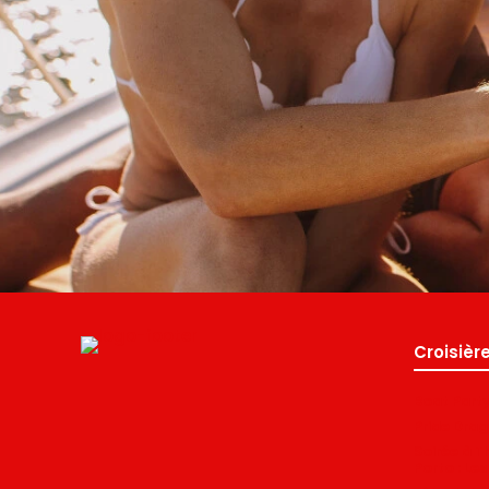
Croisièr
Boat Part
Pride Drag
Soirée à 
Porto : Le