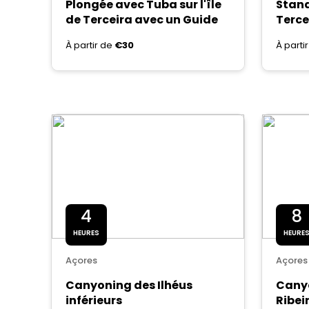
Plongée avec Tuba sur l'île
Stand
de Terceira avec un Guide
Terce
À partir de
€30
À parti
4
8
HEURES
HEURE
Açores
Açores
Canyoning des Ilhéus
Canyo
inférieurs
Ribei