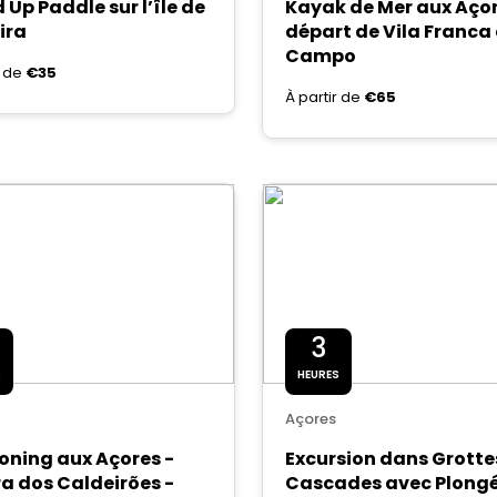
 Up Paddle sur l’île de
Kayak de Mer aux Aço
ira
départ de Vila Franca
Campo
r de
€35
À partir de
€65
3
S
HEURES
Açores
ning aux Açores -
Excursion dans Grotte
ra dos Caldeirões -
Cascades avec Plong