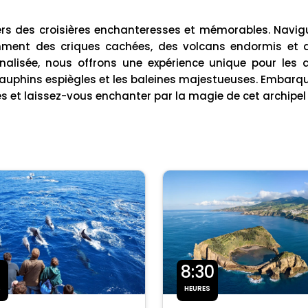
ers des croisières enchanteresses et mémorables. Navigue
ent des criques cachées, des volcans endormis et des
isée, nous offrons une expérience unique pour les a
uphins espiègles et les baleines majestueuses. Embarq
es et laissez-vous enchanter par la magie de cet archipel
8:30
S
HEURES