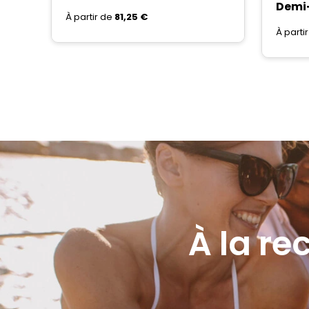
Demi
À partir de
81,25 €
À parti
À la re