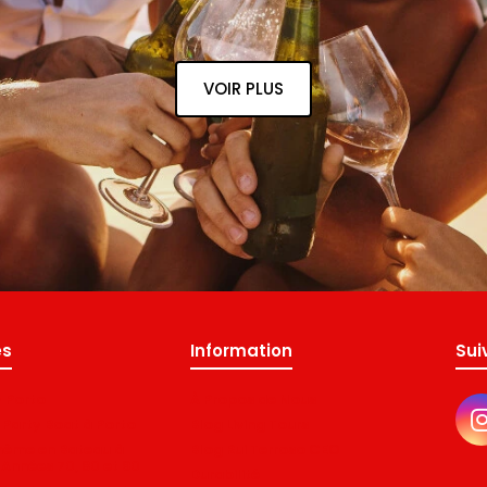
VOIR PLUS
es
Information
Sui
y Porto
À Propos de Nous
 Party Boat à Porto
Blog Living Tours
Thème en Bateau à
Blog Rui Terroso CEO
s Années 70, 80 et 90
Durabilité