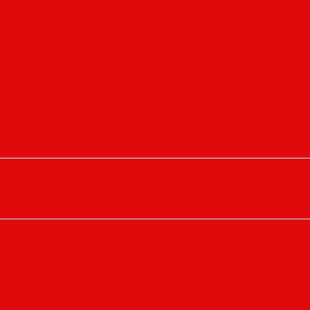
 Saint-Jean en Bateau
Causes Sociales
Contacte-nous
 à Bord d’un Bateau
uve Douro
Politique de Confidentialité
du Nouvel An à Bord
Living Tours Group
u sur le Douro
Livre de plainte
e
Canal de dénonciation
RGPC e MENAC
Livre Cultura Living