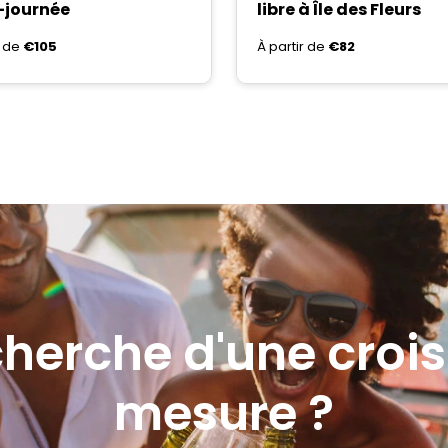
-journée
libre à Île des Fleurs
r de
€105
À partir de
€82
cherche d'une crois
mesure ?